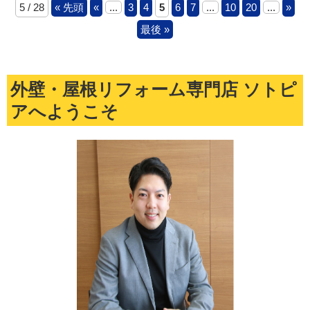
5 / 28
« 先頭
«
...
3
4
5
6
7
...
10
20
...
»
最後 »
外壁・屋根リフォーム専門店 ソトピ
アへようこそ