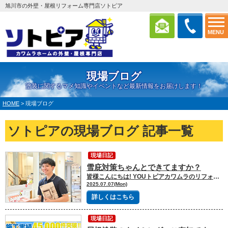
旭川市の外壁・屋根リフォーム専門店ソトピア
MENU
現場ブログ
塗装に関するマメ知識やイベントなど最新情報をお届けします！
HOME
>
現場ブログ
ソトピアの現場ブログ 記事一覧
現場日記
雪庇対策ちゃんとできてますか？
皆様こんにちは! YOUトピアカワムラのリフォーム営業 石岡です！ 今回は、”雪庇対策”について詳しく解説していきます。 皆様、家の屋根の雪でお困りごとはありませんか？ 屋根に溜まった雪がドーンという音を立てて落ちてびっくりしたことあると思います。 いつか隣の家に当たるんじゃないかと心配する人はたくさんいると思います。 弊社でできる雪庇対策工事を紹介します。 ☑雪庇ガード 雪庇ガードはその名の通り雪庇を防ぐためのものです。 写真：雪庇ガード 家の屋根や屋上から雪が張り出してどんどん大きくなっていくと雪庇になります。 無落雪屋根は除雪が不要な場合が多いですが、雪庇を放置することはできません。 そのため雪庇が張り出さないように”雪庇ガード”というものを取り付けることで雪庇防止となります。 ただ注意点として雪庇ガード以上に積もるとそこから雪庇ができてしまいます。 積雪の量によっては雪庇ガードが耐えられず一緒に落ちてしまう可能性があるので雪下ろしはしたほうが良いです。 自分の家に取り付けられるか、いくらかかるのか気になる方はお気軽にご相談ください！ ↓施工事例はこちら↓ https://sotopia.jp/works/works_tax/雪庇ガード/ リフォーム工事でお悩みを抱えている方は是非ソトピアまでご連絡を！！ 小さな悩みでも構いませんのでお気軽にお問い合わせください！ ソトピア自慢の《施工事例》を是非ご覧ください！ 外壁・屋根のお問い合わせはコチラから
2025.07.07(Mon)
詳しくはこちら
現場日記