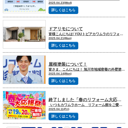
2025.04.23(Wed)
詳しくはこちら
ドアリモについて
皆様こんにちは! YOUトピアカワムラのリフォーム営業 石岡です！ 今回は、”ドアリモ”について詳しく解説していきます。 ☑ドアリモって何？ ドアリモというのは今あるドア枠に新しい枠を被せるカバー工法のことです。それにより新しいドアが1日で施工することができます！ 現在は断熱ドアに加え、高断熱の玄関ドアもあります。 標準のカギに加え、オプションでスマートコントロールキーも取り付け可能です。 YKKAPのドアリモは計87ラインアップあります。 ☑どのくらいの価格？ 弊社で施工する場合、D30の断熱ドアは23.5万円～となっています。 片開きや親子ドアなどにも対応することができます。既存のドアの状況によっては取り付けが難しい場合もあるので一度ご相談ください。 https://www.ykkap.co.jp/consumer/products/door/doorremo-door リフォーム工事でお悩みを抱えている方は是非ソトピアまでご連絡を！！ 小さな悩みでも構いませんのでお気軽にお問い合わせください！ ソトピア自慢の《施工事例》を是非ご覧ください！ 外壁・屋根のお問い合わせはコチラから
2025.04.21(Mon)
詳しくはこちら
屋根塗装について！
皆さま、こんにちは！ 旭川市地域密着の外壁塗装・屋根リフォーム専門店のソトピア武田です！ さて今年もやっと雪が解け始めていよいよ工事の時期が来ました！ 今回は屋根塗装に適した時期と塗装のポイントについてお話しさせていただきます！ 🔧 屋根塗装のポイント まず、塗料には大きく分けて2種類あります。 溶剤系塗料 水性塗料 （※実際はもっと細かい分類がありますが、今回はざっくりとした区分でご説明します。） 基本的に、リフォームで屋根を塗装する場合は「溶剤系塗料」をおすすめしています。というのも、塗装において非常に重要なのが“乾燥時間”だからです。 弊社では「下塗り → 中塗り → 上塗り」の3回塗りを徹底しております。そして、それぞれの工程の間にはしっかりと乾燥時間を確保しながら施工を行います。 塗料の乾燥には、気温や湿度が大きく影響します。特に屋根は日差しや風の影響を直接受けるため、外気温の変化が仕上がりに直結します。 🗓 旭川での屋根塗装の適切な時期 以上を踏まえ、旭川での屋根塗装に適した時期は、 4月下旬〜9月下旬 とされています。 10月頃からは気温が一気に下がるため、塗料が乾きにくくなり、施工の質に影響が出る可能性があります。無理に施工をしても、結果的に100％の仕上がりが期待できないケースもあるため、注意が必要です。 弊社では、時期的にリスクがあると判断した場合は、正直にリスクをお伝えしております。何事も焦らず、冷静な判断が結果的に「満足のいく工事」へとつながると考えています。 💬 お気軽にご相談ください 屋根塗装については、ネットなどで調べてもわからないことが多いですよね。そういったちょっとした疑問やご相談だけでも、お気軽にご連絡ください！ もちろん、お見積りのご依頼も承っております。旭川エリアで屋根塗装をお考えの方は、ぜひソトピアまでお気軽にご相談ください。 住宅の悩みはお客様と私たちソトピアメンバーで協力して改善、点検、確認していきましょう！ 最後までご覧いただきまして、誠にありがとうございました。 旭川市地域密着の外壁塗装・屋根塗装・外壁リフォーム・屋根リフォーム専門店ソトピアをよろしくお願い致します。 ソトピア自慢の《施工事例》を是非ご覧ください！ 外壁・屋根のお問い合わせはコチラから
2025.04.14(Mon)
詳しくはこちら
終了しました「春のリフォーム大応援祭」開催いたします！
いつもカワムラホーム リフォーム館をご愛顧いただきありがとうございます。 さて、リフォーム館では「春のリフォーム大応援祭」を開催させていただきます！ ようやく雪も解けて暖かい日が増えてきた今日この頃ですが、春を機に心機一転、外回りのリフォームはいかがでしょうか！ 外壁屋根の塗装・張替え・上張り・二重屋根・雪庇ガードなどの雪止めなど外回りの工事など、なんでもご相談ください！ また、キッチン・お風呂・洗面・トイレのお悩みや、増築減築リノベーションなどのご相談ももちろん大歓迎♪ 大特価品やイベント特典をたくさんご用意して皆様のご来場をお待ちしております♪ ■ イベント大特価 ・外壁屋根工事のご成約 商品券最大5万円分プレゼント！ ・キッチンご成約 鯉寿しのお食事券5,000円分プレゼント！ ・お風呂のご成約 杜のSPA神楽の入浴券11枚綴りプレゼント！ ■現品限り！大特価セール！ ・Panasonic キッチン ラクシーナ ローズ 大特価 470,000円（税抜）※工事費別途 ・Panasonic お風呂 オフローラDX 大特価 298,000円（税抜）※工事費別途 ぜひショールームにお越しください！ ■現品限り！大特価セール！ ・Panasonic 洗面台 シーライン 工事費コミコミ 132,000円（税抜） ・Panasonic トイレ アラウーノS160 タイプ1K 工事費コミコミ 148,000円（税抜） ・TOTO お風呂 サザナSプレミアム 工事費コミコミ 868,000円（税抜） ・TOTO キッチン ミッテプレミアム W2550（吊戸棚付き) 工事費コミコミ 868,000円（税抜） ■ イベント特典 ①ご来場アンケート「トイレットペーパー」プレゼント！ ②お見積り特典「QUOカード500円分」プレゼント！ ⑤ご成約特典「選べるグルメギフト」プレゼント ■イベント開催期間：2025年4月19日(土)～20日(日) ■イベント開催時間：10:00～17:00 ■場所：外壁・屋根リフォーム専門店 ソトピア 北海道旭川市豊岡4条3丁目7-13 2025年4月19日(土)・20日(日)は、外壁屋根リフォーム専門店「ソトピア」へ♪ 外壁屋根の塗装・張替え・上張り・二重屋根・雪庇ガードなどの雪止め、なんでもご相談ください！
2025.04.11(Fri)
詳しくはこちら