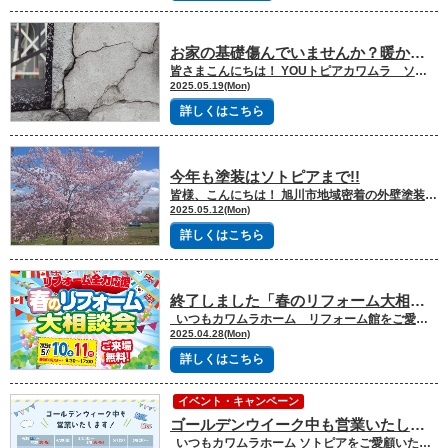
お家の基礎傷んでいませんか？暖かいこの時期にメンテナンスを！！
皆さまこんにちは！ YOUトピアカワムラ ソトピア 渡部です！ 北海道もいよいよ夏のような暑さとなってまいりましたね…！ さて今回はお家の土台となる基礎についてお話させていただきます。 お家を外から見たとき、意外と見落としがちな基礎。 外周や玄関ポーチの階段、床下換気口にヒビ(クラック)は出来ていませんか？ 基礎のひび割れを放置すると、内部の鉄筋が錆びて膨張し、コンクリートが剥離するなどの劣化が進行する危険があります。 場合によっては、家の傾斜や不同沈下、さらには倒壊のリスクも考えられます。特に、幅0.3mm以上、深さ4mm以上の構造クラックは早急な補修が必要です。 また床下換気口につきましては、年数が経って基礎との接合部が劣化してしまい 外れることや網が壊れてしまうケースもございます。 このような場合は、換気口の交換も可能です。 冬の間は雪に埋まっていて、雪解け後に見てみると基礎が傷んでいるということはよくあります。 一度確認してみて、なにか気になることがございましたらいつでもお気軽にご連絡ください！ 何かお困りごとがあった場合は是非お気軽にユートピアカワムラ外回り専門ソトピアまでお問い合わせください！ 最後までご覧いただきありがとうございました。 ソトピア自慢の《施工事例》を是非ご覧ください！ 外壁・屋根のお問い合わせはコチラから
2025.05.19(Mon)
詳しくはこちら
今年も塗装はソトピアまで!!
皆様、こんにちは！ 旭川市地域密着の外壁塗装・屋根リフォーム専門店のソトピア長岡です。 今年もGWが明け、本格的な工事の時期がきました。 私の毎年の恒例、桜を見てスイッチを入れました!! 私が春が大好きです。これから明るく始まる感じがして（上昇していく感じがします。）この時期にいつもパワーを頂けます。今年も塗装を中心にソトピア一同フル回転で活動していきます(^^)/ まだ、良い時期に塗装工事が出来ますので気になる方はまずは相談からお声がけください！ 今日は塗装工事の必要性や大事なポイントをお伝えいたします！ 〇塗装工事は建物を「保護」するために必要であります。 屋根や外壁は常に雨や雪、紫外線、空気などにさらされています。 日々お家を守っている分、日々劣化も進行していきます。 グレードなどにもよりますが平均１０年前後で劣化し防水機能も落ちてきます。その防水機能が落ちてきますと室内に水が入ったり、ジワリジワリと建物内の断熱材や下地木材を腐らせたりしていきます。 内部が劣化しますと外側だけではなく、内部の工事をしなければいけないので予算も大幅に変わってきます。何よりお家の耐久性に影響を与えてしまいます。その様な劣化状況を悪化させない！ 大切なお家を守るためのメンテナンスとして塗装工事を定期的にやる必要性があります。 お家のメンテナンス時期としては築年数（１０年以上）やチョーキング現象、屋根、外壁の劣化症状などで判断ができますので心配な時は私たちソトピアメンバーが一度現地を見させていただきますのでご相談ください！ 〇塗装工事における重要なポイント ①適切な下地処理を行い、劣化部分をきちんと補修することです ・高圧洗浄：汚れやカビを落とし、塗料の密着を良くするために高圧洗浄を行います。 ・下地補修：劣化している部分（ひび割れ、剥がれなど）を補修し、下地を整えるます。 それにより塗料の密着も良くなります。 ・下塗り：下地からの塗料の密着を良くし、中塗り→上塗りに繋げていくとても大事な作業です。 仕上がりを美しくします。 この作業がDIYだと難しいので専門の職人さんに頼むと良いです。 ②信頼できる業者を選び、工事内容や費用、保証などを詳細に確認し、契約書を交わすことが大切です。 ・施工実績：今は必ず会社のHPがありますので見てください！ ソトピアもHPがあります。 過去の施工事例や評判などを確認し、信頼できる会社を選びましょう！ ・見積もり：詳細な見積もりを提示し、コスト内訳や保証内容などを確認し ます。１社で決めず２～３社の相見積もりで判断しましょう！ ・契約書：工事内容、費用、保証などを明確に記載した契約書を交わします 工事時期も一緒に確認してくださいね！ ・保証：工事後の保証期間や内容を確認し、トラブル発生時の対応を確認しましょう！ソトピアは塗装に関しては５年の保証期間があります ③工事中は適切な施工が行われているか、仕上がりは均一か、塗膜の状態は良好かなどをチェックし、完了確認してもらうことも重要です ・養生：足場やシートが適切に設置されているかを確認し、作業中の事故を防ぎます。 ・塗装の厚さ（塗回数）：塗料が適切に塗られているか、厚すぎないか、薄すぎないかを確認します。 （ソトピアは３回塗りです） ・仕上がり確認：塗装の仕上がり、シーリングの仕上がり、作業後に最終のチェックをして引渡しいたします。 ・アフター体制：工事完了後の相談できる体制を確立 しているか確認 以上の件をしっかり確認して頂き、良い塗装工事をしてください。 お家を長く気持ちよく住むために必要なメンテナンスになりますのでしっかり先を考えてご判断してください。まずはお家の状態を知ることが大切だと思います。 お家の事でご相談がある場合はいつでもソトピアにお伝えください！ 私たちがしっかりご希望やお悩みを聞いてご提案していきます(^^)/ 旭川市地域密着の外壁塗装・屋根塗装・外壁リフォーム・屋根リフォーム専門店ソトピアをよろしくお願い致します。 ソトピア自慢の《施工事例》を是非ご覧ください！ 外壁・屋根のお問い合わせはコチラから
2025.05.12(Mon)
詳しくはこちら
終了しました「春のリフォーム大相談会」開催いたします！
いつもカワムラホーム リフォーム館をご愛顧いただきありがとうございます。 さて、リフォーム館では「春のリフォーム大応援祭」を開催させていただきます！ 外壁屋根の塗装・張替え・上張り・二重屋根・雪庇ガードなどの雪止めなど外回りの工事など、なんでもご相談ください！ また、キッチン・お風呂・洗面・トイレのお悩みや、増築減築リノベーションなどのご相談ももちろん大歓迎♪ 大特価品やイベント特典をたくさんご用意して皆様のご来場をお待ちしております♪ ■ ご成約特典 ・外壁屋根工事のご成約 商品券最大5万円分プレゼント！ ・キッチンご成約 鯉寿しのお食事券5,000円分プレゼント！ ・お風呂のご成約 杜のSPA神楽の入浴券11枚綴りプレゼント！ ■ イベント大特価 ・Panasonic キッチン V-STYLE W2550（吊戸棚付き) 1台限定！ 工事費コミコミ 598,000円（税抜） さらにシャワー水栓&ソフトダウンOPサービス！ ・TOTO キッチン ザ・クラッソ W2550（吊戸棚付き) 1台限定！ 工事費コミコミ 998,000円（税抜） さらにゼロフィルターフード&タッチレス水ほうき水栓にグレードアップ！ ・Panasonic お風呂 オフローラ 1台限定！ 工事費コミコミ 728,000円（税抜） ・TOTO お風呂 シンラCタイプ 1台限定！ 工事費コミコミ 1,508,000円（税抜） さらにプレミアムグレードの壁柄アクセントパネル&コンフォートウェーブシャワーにグレードアップ！ ・Panasonic トイレ アラウーノS160 タイプ1K 5台限定！ 工事費コミコミ 148,000円（税抜） ・Paloma ガスコンロ ウィズナ 5台限定！ ガス工事費別途 97,800円（税抜） さらにラクック・グラン&すぐラク3点セットプレゼント！ ■ 現品限り！大特価セール！ ・Panasonic 洗面台 ウツクシーズ 大特価 80,000円（税抜）※工事費別途 ・Panasonic お風呂 オフローラDX 大特価 298,000円（税抜）※工事費別途 ・タカラスタンダード キッチン トレーシア W2550(吊戸棚付) 大特価 460,000円（税抜）※工事費別途 ・Panasonic キッチン ラクシーナローズ W2550(吊戸棚付) 大特価 470,000円（税抜）※工事費別途 ぜひショールームにお越しください！ ■ イベント特典 ①ご来場アンケートで「BOXティッシュ」プレゼント！ ②お見積り特典「QUOカード500円分」プレゼント！ ⑤ご成約特典「選べるグルメギフト」プレゼント ■イベント開催期間：2025年5月10日(土)～11日(日) ■イベント開催時間：9:30～17:00 ■場所：外壁・屋根リフォーム専門店 ソトピア 北海道旭川市豊岡4条3丁目7-13 2025年5月10日(土)・11日(日)は、外壁屋根リフォーム専門店「ソトピア」へ♪ 外壁屋根の塗装・張替え・上張り・二重屋根・雪庇ガードなどの雪止め、なんでもご相談ください！
2025.04.28(Mon)
詳しくはこちら
イベント・キャンペーン
ゴールデンウイーク中も営業いたします！
いつもカワムラホーム ソトピアをご愛顧いただき誠にありがとうございます。 ソトピアはゴールデンウィークも元気に営業しております！（4月30日と5月7日は定休日です） 旭川市地域密着の外壁塗装・屋根塗装・外壁リフォーム・屋根リフォーム専門店ソトピアをよろしくお願い致します。