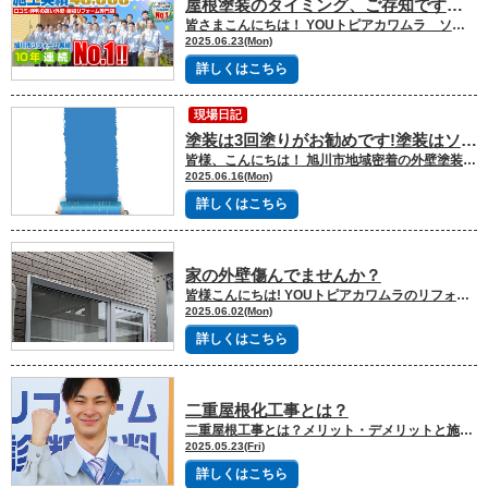
屋根塗装のタイミング、ご存知ですか？ －お住まいを長持ちさせるために－
皆さまこんにちは！ YOUトピアカワムラ ソトピア 渡部です！ 日に日に日差しが強くなり、夏の訪れを感じる季節になってきましたね。これから迎える本格的な暑さに備えて、体調管理とともにお住まいのメンテナンスも大切です。 特に屋根は、夏の強い紫外線や熱を真っ先に受ける場所。「まだ大丈夫」と思っていても、気づかないうちに塗装が劣化し、屋根材にダメージが蓄積されていることもあります。 今回は、そんな夏本番を迎える前にぜひチェックしていただきたい 「屋根塗装」についてご紹介します！ 塗装の劣化が進むと、屋根材自体の寿命が縮まるだけでなく、雨漏りの原因になることも。そうなる前に、定期的なメンテナンスとしての塗装がとても重要です。 こんな症状はありませんか？ 色あせや変色 コケやカビの発生 塗膜の剥がれ 雨音が以前より大きく聞こえる これらは塗装の劣化サイン。気になったときが「塗り替えどき」です。 屋根塗装のタイミング 一般的には、８～１０年に一度が目安とされていますが、屋根の素材や環境によって前後します。築年数が10年を超えている場合や、前回の塗装から10年以上経っている場合は、一度専門家に点検してもらうことをおすすめします。 屋根塗装で得られるメリット 防水性・滑雪性の回復 美観の向上 屋根材の寿命延長 「見えないから後回し」ではなく、「見えないからこそ早めの対応」がポイントです！ 気になる方は是非お気軽にユートピアカワムラ外回り専門ソトピアまでお問い合わせください！ 最後までご覧いただきありがとうございました。 ソトピア自慢の《施工事例》を是非ご覧ください！ 外壁・屋根のお問い合わせはコチラから
2025.06.23(Mon)
詳しくはこちら
現場日記
塗装は3回塗りがお勧めです!塗装はソトピアまで!!
皆様、こんにちは！ 旭川市地域密着の外壁塗装・屋根リフォーム専門店のソトピア長岡です。 今年も屋根に上がっています。 日差しが強く、暑い日は屋根で火傷しそうです🔥（笑）! それでも屋根から見る景色は気持ちがいいです!! 先日、屋根の寸法を計っていたら途中でメジャーが切れてしまいました・・・（汗） 寸法もほとんど計っていたので助かりました。 屋根から降りて直ぐに新しいメジャーを買いにいきました！ メジャーさんいつも助けてくれてありがとう(^^)/ 今年も多くの塗装工事ありがとうございます。 そこで、私たちはいつも塗装工事のご説明をする時に塗回数の説明します。 なぜ３回塗りなのか？ ３回塗りのメリットはなにかなど今回は説明させていただきます。 【屋根や外壁塗装で３回塗りを推奨するのは!!】 ①耐久性の向上 ３回塗りは、塗膜を厚くすることで、外壁をより強固に保護します。これにより、風雨や紫外線による劣化を遅らせ、ひび割れや色あせを防ぎ、建物の保護性能を向上させます。 ②美観の維持 ３回塗りは、塗料を均一に塗布できるため、色ムラのない美しい仕上がりになります。 また、塗膜が厚くなることで、外壁の美観を長期間維持することができます。 ③長期間の保護 ３回塗りは、塗膜が厚く、劣化しにくいため、再塗装までの期間を長くすることができます。これにより、メンテナンスコストを抑えることができます。 というメリットがあります。 ２回塗りでも良いんじゃないの？？というお客様もいると思います。 ↓ ２回塗りでは、塗膜が薄くなるため、耐久性が低下し、早期に劣化が進む可能性があります。 また、色ムラが発生しやすく、美観も損なわれる可能性があります。 そのため、塗装は３回塗りを推奨しています。 せっかくメンテナンスしたのであれば長く保たせたいですよね！ また、長い目でみればメンテナンスコストも安くなります。 【３回塗りの内訳】 ①下塗り 下地と上塗り塗料の密着性を高める役割があります。 また、下地の吸い込みムラをなくし、表面を平滑にする効果もあります。 ②中塗り 上塗り塗料を均一に塗布し、塗膜の厚みを増す役割があります。 また、下塗りの保護や上塗りの密着性を高める役割もあります。 ③上塗り 最終的な仕上げとなり、美観と耐久性を向上させる役割があります。 ※塗る前に高圧洗浄や下地補修をし塗膜が塗りやすく効果が発揮しやすい状態にします。 最後に！ 旭川市は、冬は雪が多く、夏は日差しが強い地域なので、塗装は耐久性の高い３回塗りがおすすめです。 お家の事でご相談がある場合はいつでもソトピアにお伝えください！ 私たちがしっかりご希望やお悩みを聞いてご提案していきます(^^)/ 旭川市地域密着の外壁塗装・屋根塗装・外壁リフォーム・屋根リフォーム専門店ソトピアをよろしくお願い致します。 ソトピア自慢の《施工事例》を是非ご覧ください！ 外壁・屋根のお問い合わせはコチラから
2025.06.16(Mon)
詳しくはこちら
家の外壁傷んでませんか？
皆様こんにちは! YOUトピアカワムラのリフォーム営業 石岡です！ 今回は、”外壁の傷み”について詳しく解説していきます。 皆様、家の外壁がはがれているところ見たことありませんか？ 外装材（サイディング）がぺりぺり捲れたり、表面がボロボロにはがれたりしたり... もしかしたらあなたの家もはがれている箇所があるかもしれません。 もしかすると原因は”水”の可能性があります！ ☑傷みやすい箇所 よく傷みやすい箇所として、窓回りや家の角、下屋根のあたりが挙げられます。 共通するのはどれも水の通り道ということです！ 写真：窓上の傷み ☑直せるの？ もちろん直すことは可能です。 外壁が傷んでいる場合、その外壁材を張り替えて、必要があれば調色塗装（周りの色に合わせて塗装）することができます。 ただ、それでは根本の原因を解決したことにはなりません。 そのため私たちは小屋根を取り付けたりしています。 この小屋根を取り付けることで、水が窓上に溜まらず、外壁の傷みをかなり軽減することができます。 外壁の傷み具合では張り替える必要がないので見た目が悪くならず、おしゃれにすることができます。 写真：小屋根造作 板金で窓に合わせて造作するのでサッシの色や外壁の色に合わせることができます！ リフォーム工事でお悩みを抱えている方は是非ソトピアまでご連絡を！！ 小さな悩みでも構いませんのでお気軽にお問い合わせください！ ソトピア自慢の《施工事例》を是非ご覧ください！ 外壁・屋根のお問い合わせはコチラから
2025.06.02(Mon)
詳しくはこちら
二重屋根化工事とは？
二重屋根工事とは？メリット・デメリットと施工時のポイント 皆さま、こんにちは！ 旭川市地域密着の外壁塗装・屋根リフォーム専門店のソトピア武田です！ 今回は「二重屋根工事（重ね葺き工事）」についてご紹介します。屋根リフォームの際にご提案することが多いこの工法、実はコストパフォーマンスや断熱性の面でとても優れているんです。 二重屋根工事とは？ 二重屋根工事とは、既存の屋根材を撤去せず、その上から新しい屋根材をかぶせる工法です。「カバー工法」や「重ね葺き工法」とも呼ばれています。 瓦屋根には適さない場合もありますが、スレート（コロニアル）屋根や金属屋根には比較的対応可能です。 二重屋根の主なメリット 1. 解体費用・廃材処分費がかからない 既存の屋根を撤去しないため、解体・処分にかかるコストが大幅に削減できます。 2. 工期が短く、住みながら工事可能 屋根の撤去が不要なため、工期が短縮され、雨漏りリスクも少なくなります。お住まいのままで工事が進められるのも大きなポイントです。 3. 断熱性・遮音性が向上 屋根が二重構造になることで、断熱性や遮音性がアップし、夏の暑さ・冬の寒さ対策にも有効です。 4. 屋根の強度が増す 下地の劣化状況にもよりますが、全体的に強度が上がるケースが多く、耐風・耐震性の向上にもつながります。 注意すべきデメリット 1. 建物の荷重が増える 屋根が二重になるため、構造上の負担が増すことがあります。特に築年数の古い建物では、事前に耐荷重の確認が必要です。 2. 屋根下地の劣化を見逃す可能性 既存屋根を残すため、下地の腐食やシロアリ被害などに気づきにくい場合があります。施工前の調査が重要です。 3. 将来的なリフォームの選択肢が狭まる すでに二重化されている場合、次のリフォームでは撤去が前提となることが多く、コストがかさむ可能性があります。 二重屋根工事が向いているのはこんなケース スレート屋根で劣化や雨漏りが見られる 築15年以上で一度も屋根のリフォームをしていない コストを抑えつつ、断熱・防音性を高めたい 雨漏りなどで早急な工事が必要 旭川エリアで二重屋根工事をお考えの方は、ぜひソトピアまでお気軽にご相談ください。 住宅の悩みはお客様と私たちソトピアメンバーで協力して改善、点検、確認していきましょう！ 最後までご覧いただきまして、誠にありがとうございました。 旭川市地域密着の外壁塗装・屋根塗装・外壁リフォーム・屋根リフォーム専門店ソトピアをよろしくお願い致します。 ソトピア自慢の《施工事例》を是非ご覧ください！ 外壁・屋根のお問い合わせはコチラから
2025.05.23(Fri)
詳しくはこちら