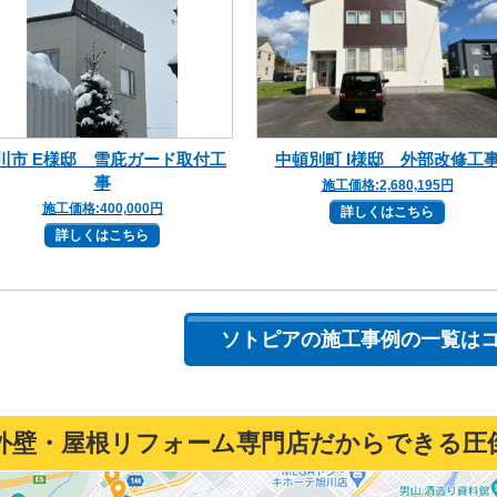
川市 E様邸 雪庇ガード取付工
中頓別町 I様邸 外部改修工
事
施工価格:
2,680,195円
施工価格:
400,000円
詳しくはこちら
詳しくはこちら
ソトピアの施工事例の一覧は
外壁・屋根リフォーム専門店だからできる圧