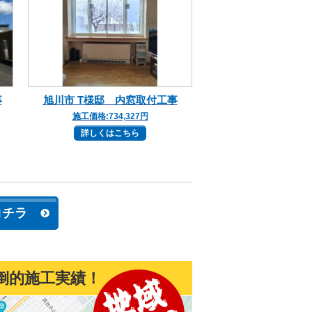
事
旭川市 T様邸 内窓取付工事
施工価格:
734,327円
詳しくはこちら
コチラ
倒的施工実績！