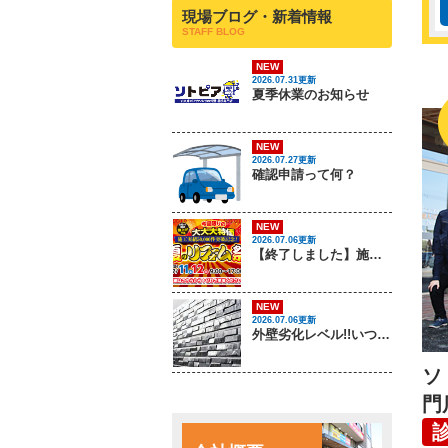
現場ブログ・新着情報
STAFF BLOG
NEW
2026.07.31更新
夏季休業のお知らせ
NEW
2026.07.27更新
確認申請って何？
NEW
2026.07.06更新
【終了しました】施工実績50,000件突破記念！夏のリフォーム祭 開催します！
NEW
2026.07.06更新
外壁劣化レベル!!いつでもソトピアに相談してください！
ソ
門