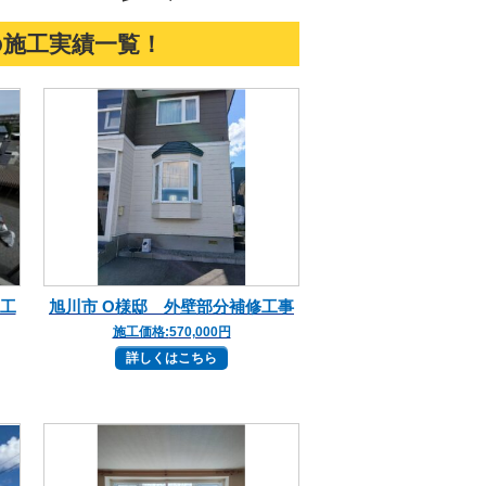
の施工実績一覧！
水工
旭川市 O様邸 外壁部分補修工事
施工価格:
570,000円
詳しくはこちら