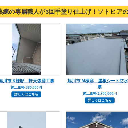
熟練の専属職人が3回手塗り仕上げ！ソトピア
旭川市 K様邸 軒天張替工事
旭川市 M様邸 屋根シート防
事
施工価格:
380,000円
施工価格:
1,700,000円
詳しくはこちら
詳しくはこちら