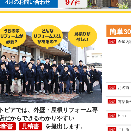
97
4月のお問い合わせ
件
簡単3
必須
希望内
必須
お名前
必須
電話番
トピアでは、外壁・屋根リフォーム専
必須
Email
店だからできるわかりやすい
診断書
見積書
を提出します。
必須
ご住所