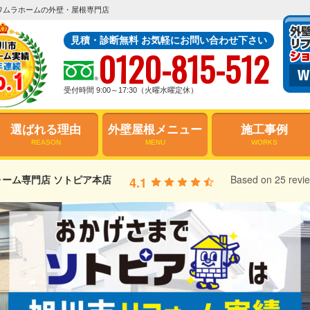
ワムラホームの外壁・屋根専門店
見積・診断無料 お気軽にお問い合わせ下さい
0120-815-512
受付時間 9:00～17:30（火曜水曜定休）
選ばれる理由
外壁屋根メニュー
施工事例
REASON
MENU
WORKS
ーム専門店 ソトピア本店
Based on 25 revi
4.1