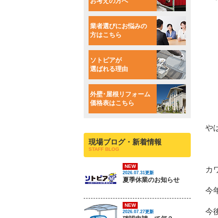
お考えの方へ
業者選びにお悩みの
方はこちら
ソトピアが
選ばれる理由
外壁･屋根リフォーム
価格表はこちら
や
現場ブログ・新着情報
STAFF BLOG
NEW
カ
2026.07.31更新
夏季休業のお知らせ
今
NEW
今
2026.07.27更新