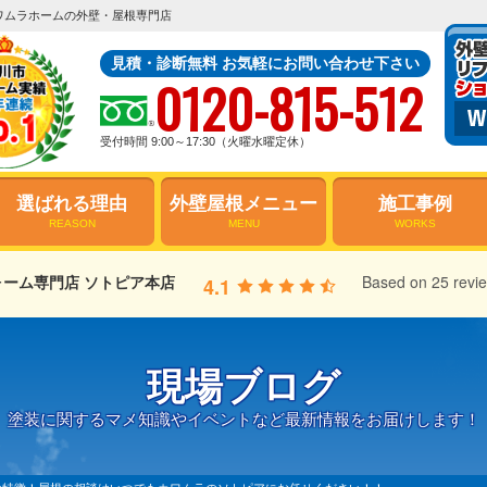
ワムラホームの外壁・屋根専門店
見積・診断無料 お気軽にお問い合わせ下さい
0120-815-512
受付時間 9:00～17:30（火曜水曜定休）
選ばれる理由
外壁屋根メニュー
施工事例
REASON
MENU
WORKS
ーム専門店 ソトピア本店
Based on 25 revi
4.1
現場ブログ
塗装に関するマメ知識やイベントなど最新情報をお届けします！