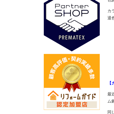
カ
退
【
最
ム
同