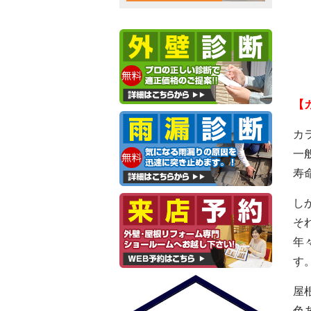
【
カ
一
寿
し
そ
年
す
屋
色