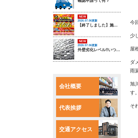
確認申請って何？
NEW
2026.07.06更新
今
【終了しました】施工実績50,000件突破記念！夏のリフォーム祭 開催します！
少
NEW
2026.07.06更新
屋
外壁劣化レベル!!いつでもソトピアに相談してください！
ダ
雨
旭
会社概要
す
そ
代表挨拶
交通アクセス