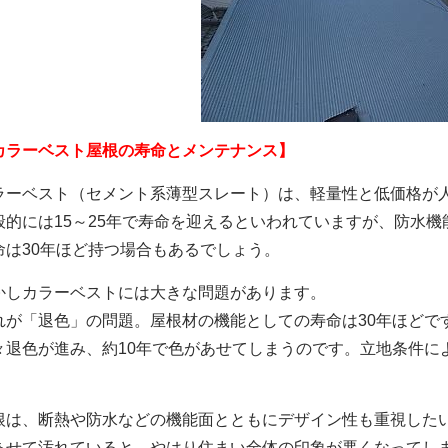
カラーベスト屋根の寿命とメンテナンス】
ラーベスト（セメント系薄型スレート）は、軽量性と低価格が
般的に
は15～25年で寿命を迎えるといわれていますが、防水
命は30年ほど持つ場合もあるでしょう。
かしカラーベストには大きな問題があります。
れが「退色」の問題。
屋根材の機能としての寿命は30年ほどで
々退色が進み、約10年で色があせてしまうのです。
立地条件に
。
根は、断熱や防水などの機能面とともにデザイン性も重視した
あせて汚れていると、やはり住まい全体の印象が悪くなってし