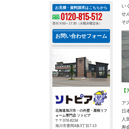
い
お見積・資料請求はこちらから
0120-815-512
せ
そ
受付 9:00～17:30（火曜水曜定休）
お問い合わせフォーム
【
ア
日
北海道旭川市・の外壁・屋根リフ
ォーム専門店 ソトピア
人
〒〒078-8234
旭川市豊岡4条3丁目7-13
寿