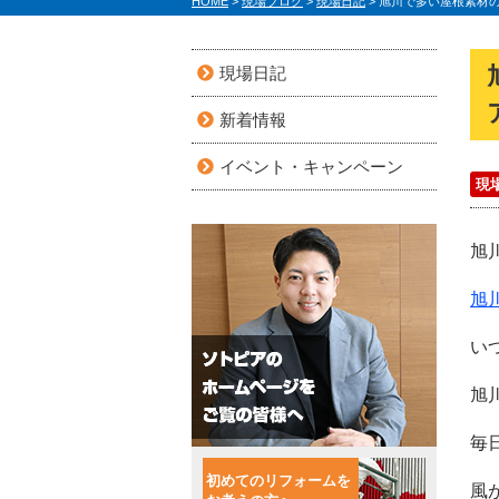
HOME
>
現場ブログ
>
現場日記
>
旭川で多い屋根素材
現場日記
新着情報
イベント・キャンペーン
現
旭
旭
い
旭
毎
初めてのリフォームを
風