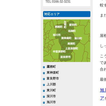
TEL:0166-32-3231
較
対応エリア
ま
屋
し
こ
で
鷹栖町
合
東神楽町
富良野市
最
上川郡
旭
東川町
深川市
ア
旭川市