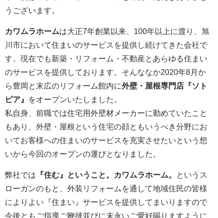
うございます。
カワムラホーム
は大正7年創業以来、100年以上に渡り、旭
川市において住まいのサービスを提供し続けてきた会社で
す。現在でも新築・リフォーム・不動産とあらゆる住まい
のサービスを提供しております。そんななか2020年8月か
ら豊岡と末広のリフォーム館内に
外壁・屋根専門店『ソト
ピア』
をオープンいたしました。
私自身、前職では住宅用外壁材メーカーに勤めていたこと
もあり、外壁・屋根という住宅の顔ともいうべき分野にお
いてお客様への住まいのサービスを充実させたいという想
いから今回のオープンの運びとなりました。
弊社では
『住む』ということ。カワムラホーム。
というス
ローガンのもと、外装リフォームを通して地域住民の皆様
によりよい『住まい』サービスを提供してまいりますので
今後ともご指導ご鞭撻並びに末永いご愛好賜りますように