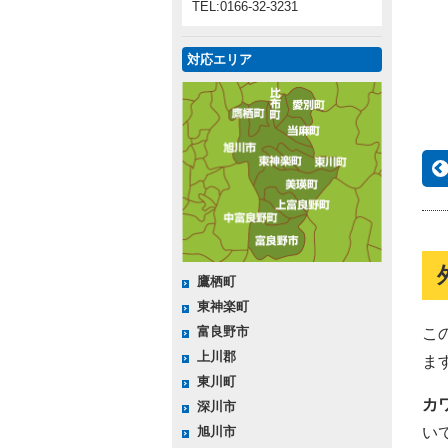
TEL:0166-32-3231
対応エリア
鷹栖町
東神楽町
富良野市
こ
上川郡
ま
東川町
カ
深川市
い
旭川市