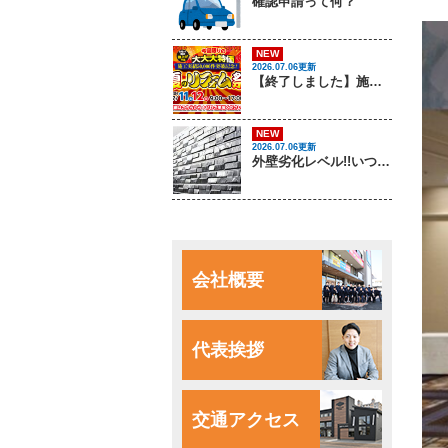
確認申請って何？
NEW
2026.07.06更新
【終了しました】施工実績50,000件突破記念！夏のリフォーム祭 開催します！
NEW
2026.07.06更新
外壁劣化レベル!!いつでもソトピアに相談してください！
会社概要
代表挨拶
交通アクセス