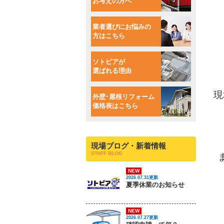
お考えの方へ
業者選びにお悩みの
方はこちら
ソトピアが
選ばれる理由
現
外壁･屋根リフォーム
価格表はこちら
現場ブログ・新着情報
STAFF BLOG
NEW
2026.07.31更新
夏季休業のお知らせ
NEW
2026.07.27更新