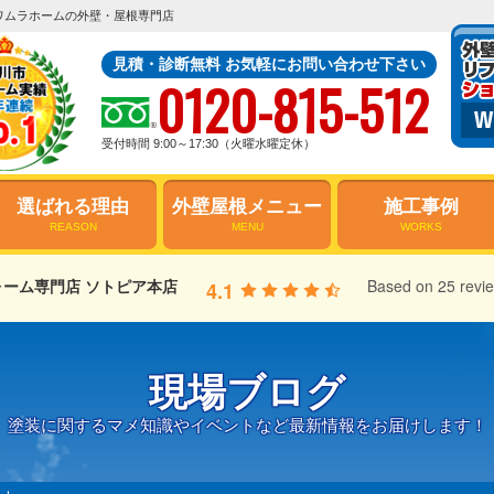
ワムラホームの外壁・屋根専門店
見積・診断無料 お気軽にお問い合わせ下さい
0120-815-512
受付時間 9:00～17:30（火曜水曜定休）
選ばれる理由
外壁屋根メニュー
施工事例
REASON
MENU
WORKS
ーム専門店 ソトピア本店
Based on 25 revi
4.1
現場ブログ
塗装に関するマメ知識やイベントなど最新情報をお届けします！