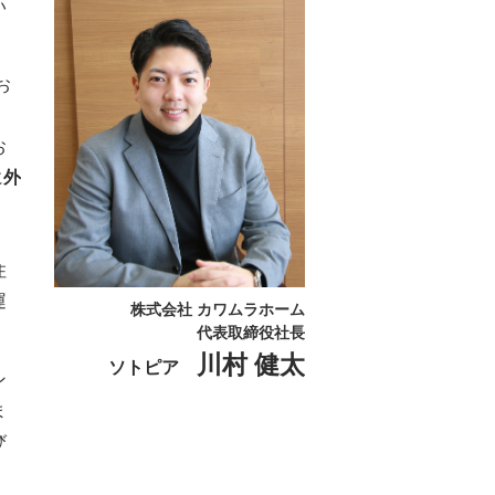
い
お
お
に
外
、
住
運
株式会社 カワムラホーム
代表取締役社長
川村 健太
ソトピア
ン
ま
び