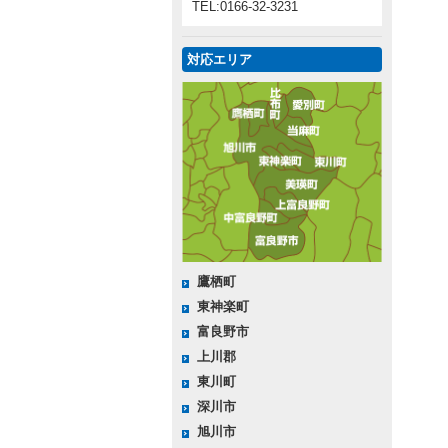
TEL:0166-32-3231
対応エリア
鷹栖町
東神楽町
富良野市
上川郡
東川町
深川市
旭川市