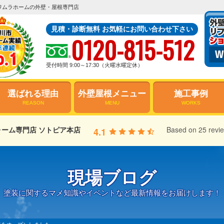
ワムラホームの外壁・屋根専門店
見積・診断無料 お気軽にお問い合わせ下さい
0120-815-512
受付時間 9:00～17:30（火曜水曜定休）
選ばれる理由
外壁屋根メニュー
施工事例
REASON
MENU
WORKS
ーム専門店 ソトピア本店
Based on 25 revi
4.1
現場ブログ
塗装に関するマメ知識やイベントなど最新情報をお届けします！