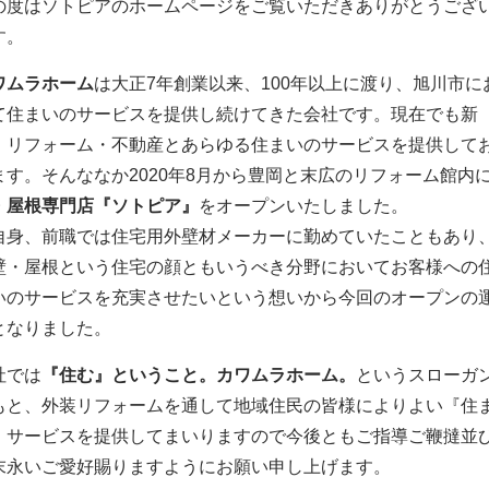
の度はソトピアのホームページをご覧いただきありがとうござ
す。
ワムラホーム
は大正7年創業以来、100年以上に渡り、旭川市に
て住まいのサービスを提供し続けてきた会社です。現在でも新
・リフォーム・不動産とあらゆる住まいのサービスを提供して
ます。そんななか2020年8月から豊岡と末広のリフォーム館内
・屋根専門店『ソトピア』
をオープンいたしました。
自身、前職では住宅用外壁材メーカーに勤めていたこともあり
壁・屋根という住宅の顔ともいうべき分野においてお客様への
いのサービスを充実させたいという想いから今回のオープンの
となりました。
社では
『住む』ということ。カワムラホーム。
というスローガ
もと、外装リフォームを通して地域住民の皆様によりよい『住
』サービスを提供してまいりますので今後ともご指導ご鞭撻並
末永いご愛好賜りますようにお願い申し上げます。