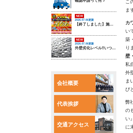
確認申請って何？
こ
ま
NEW
2026.07.06更新
カ
【終了しました】施工実績50,000件突破記念！夏のリフォーム祭 開催します！
い
築
NEW
2026.07.06更新
り
外壁劣化レベル!!いつでもソトピアに相談してください！
壁
私
外
ま
会社概要
び
弊
代表挨拶
の
い
交通アクセス
に