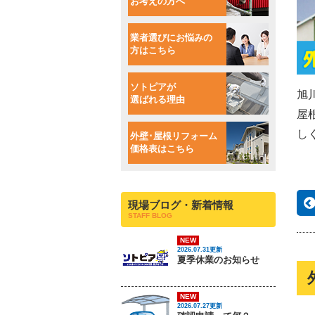
お考えの方へ
業者選びにお悩みの
方はこちら
ソトピアが
旭
選ばれる理由
屋
し
外壁･屋根リフォーム
価格表はこちら
現場ブログ・新着情報
STAFF BLOG
NEW
2026.07.31更新
夏季休業のお知らせ
NEW
2026.07.27更新