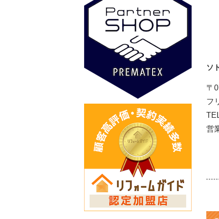
ソ
〒
フリ
TE
営業