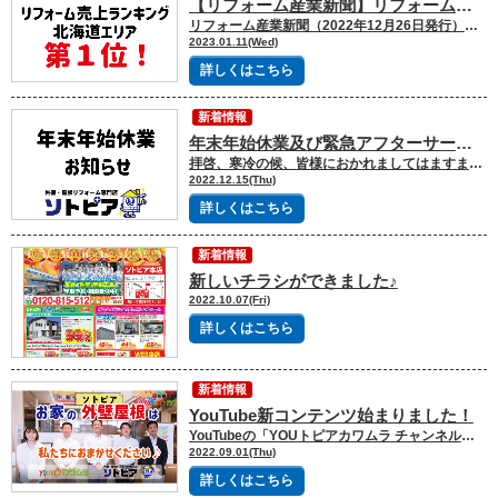
【リフォーム産業新聞】リフォーム売上ランキング北海道エリア第１位！
リフォーム産業新聞（2022年12月26日発行）都道府県別リフォーム売上ランキング2022にて、弊社が北海道エリア１位で掲載されました！ これも日頃よりソトピアを支えてくださる皆様のおかげと、心より感謝申し上げます。これからも地域の皆様に、リフォームを通じて快適な住まいをご提供できるよう、スタッフ一同努力してまいります。
2023.01.11(Wed)
詳しくはこちら
新着情報
年末年始休業及び緊急アフターサービスのご案内
拝啓、寒冷の候、皆様におかれましてはますますご健勝のこととお慶び申し上げます。平素より格別のご高配を賜り御礼申し上げます。さて、誠に勝手ながら、冬季の休業を下記の通りとさせていただきます。なお、当社にて新築・リフォームを行っていただきましたお客様の、緊急アフターサービスにつきましては下記にて承りますのでよろしくお願い申し上げます。皆様にはご不便とご迷惑をおかけいたしますが、何卒ご容赦くださいますようお願い申し上げます。 敬具 記 年 末 年 始 休 業 日時 2021年12月29日（木）～2022年1月5日（木） 緊急アフターサービス時間 9:00～17:00電話番号 080-6083－3048
2022.12.15(Thu)
詳しくはこちら
新着情報
新しいチラシができました♪
2022.10.07(Fri)
詳しくはこちら
新着情報
YouTube新コンテンツ始まりました！
YouTubeの「YOUトピアカワムラ チャンネル」 いつもyouトピアカワムラ ソトピアをご愛顧いただき、誠にありがとうございます。 この度、YouTubeの「YOUトピアカワムラ チャンネル」でソトピアのコンテンツが始まりました！今回はショールーム紹介動画です。 ソトピアの店舗スタッフフルメンバーでお送りしております。 外壁や屋根の塗装のあれこれや、施工から価格や見積書の見方など、お伝えしたい事はたくさんあります！今後、みなさまのお役に立つ情報や楽しいコンテンツを配信していきますので、お楽しみに♪ https://youtu.be/lU9sDdkqtu8
2022.09.01(Thu)
詳しくはこちら