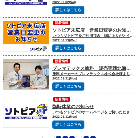
2022.07.02(Sat)
詳しくはこちら
新着情報
ソトピア末広店 営業日変更のお知らせ
いつもソトピアをご利用頂き、誠にありがとうございます。この度、経営合理化の一環として、ソトピア末広店の営業日を変更させて頂くことになりました。 ■営業日変更日程 2022年4月25日（月）より■営業日 土曜日・日曜日のみ 9：30～18：00 なお、ソトピア本店につきましては、水曜定休日を除いた平日も営業いたします。 お客様にはご不便をお掛けいたしますが、今後ともご愛顧を賜りますよう何卒よろしくお願い申し上げます。
2022.04.13(Wed)
詳しくはこちら
新着情報
プレマテックス塗料 販売実績北海道２位！
塗料メーカーのプレマテックス株式会社様より、嬉しいニュースが届きました！ なんとソトピアが「２０２１年実績ランキング」で「北海道２位」を受賞しました！ これもひとえに日頃よりソトピアを支えてくださる皆様のおかげと、心より感謝申し上げます。 これからも地域の皆様に、高品質高機能な塗料をご提供できるよう、スタッフ一同努力してまいります。 外壁・屋根塗装はソトピアに是非お任せください！
2022.01.31(Mon)
詳しくはこちら
新着情報
臨時休業のお知らせ
いつもソトピアのホームページをご覧いただき、ありがとうございます。 誠に勝手ではございますが、下記日程はソトピア店舗の臨時休業とさせていただきます。 皆様にはご不便とご迷惑をおかけいたしますが、何卒ご了承くださいますよう、お願い申し上げます。 ■ 臨時休業日 ■ ２０２２年２月１日（火） ２０２２年２月１０日（木） ２０２２年２月１１日（金）
2022.01.31(Mon)
詳しくはこちら