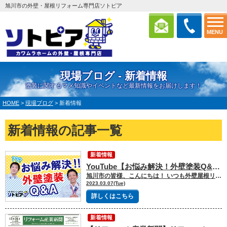
旭川市の外壁・屋根リフォーム専門店ソトピア
MENU
現場ブログ - 新着情報
塗装に関するマメ知識やイベントなど最新情報をお届けします！
HOME
>
現場ブログ
>
新着情報
新着情報の記事一覧
新着情報
YouTube【お悩み解決！外壁塗装Q&A】をアップいたしました♪
旭川市の皆様、こんにちは！ いつも外壁屋根リフォーム専門店「ソトピア」をご愛顧いただき、誠にありがとうございます。 さて、昨年から始まりましたYouTubeの「YOUトピアカワムラ チャンネル」！ 今回はソトピアスタッフの長岡と松浦が「お悩み解決‼外壁塗装Q&A」をお届けしております。 「一般的なお家で外壁塗装の費用はどのくらいなの？」 「工事中に出かけたい・・どうしたらいいの？」 「見積書って金額以外のどこを見たらいいの？」 など小さな疑問にも軽快にお答えしています！ 今後も、みなさまのお役に立つ情報や楽しいコンテンツを配信していきますので、お楽しみに♪ https://youtu.be/PT-cqbKxe0Q
2023.03.07(Tue)
詳しくはこちら
新着情報