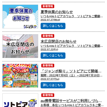
新着情報
夏季休業のお知らせ
いつもyouトピアカワムラ ソトピアをご愛顧いただき、誠にありがとうございます。弊社では、誠に勝手ながら下記日程を夏季休業とさせていただきます。 ■夏季休業期間2022年8月13日(土) ～ 8月17日(水) 休業期間中にいただいたお問合せについては、営業開始日以降に順次回答させていただきます。皆様には大変ご不便をおかけいたしますが、何卒ご理解の程お願い申し上げます。 尚、上記期間中での緊急のアフターサービスにつきましては、下記までご連絡をいただきますようお願い申し上げます。■緊急連絡先 080-6083-3048
2022.07.27(Wed)
詳しくはこちら
新着情報
末広店閉店のお知らせ
いつもyouトピアカワムラ ソトピアをご愛顧いただき、誠にありがとうございます。さて、弊社では経営合理化策の一環として、2022年7月31日をもちまして末広店を閉店することといたしました。これまで同支店をご利用いただいた皆様には、心よりお礼申し上げます。なお、2022年8月1日以降につきましては本店にて引き継ぎ、さらに万全の体制でサービスに努めて参る所存でございます。皆様には、ご迷惑をおかけすることを心からお詫び申し上げますとともに、今後とも一層のご指導、ご支援を賜りますようお願い申し上げます。
2022.07.22(Fri)
詳しくはこちら
新着情報
「ジャンボ祭り」ソトピアにて開催いたします！
期間：2022年7月9日（土）～2022年7月10日（日）時間：９：３０～１７：００会場：ソトピア 本店 旭川市豊岡４条３丁目７-１３ いつも外壁屋根リフォーム専門店「ソトピア」をご愛顧いただき、誠にありがとうございます。 いよいよ今週末ソトピアにてジャンボ祭りを開催いたします！詳細はチラシをご覧くださいね。みなさまのご来場をお待ちしております！ 来場予約はコチラからどうぞ↓https://sotopia.jp/showroom/ https://sotopia.jp/blog/19429/ 来場予約はコチラからどうぞ↓https://sotopia.jp/showroom/
2022.07.07(Thu)
詳しくはこちら
新着情報
au携帯電話サービスがご利用しづらい状況について
お客様 各位 いつもyouトピアカワムラをご愛顧いただき誠にありがとうございます。 本日未明より全国的に発生している通信障害により、電話のつながりにく状況が続いております。 お客様にはご迷惑をおかけしてしまい誠に申し訳ございませんが、何卒よろしくお願い申し上げます。