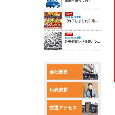
確認申請って何？
NEW
2026.07.06更新
【終了しました】施工実績50,000件突破記念！夏のリフォーム祭 開催します！
NEW
2026.07.06更新
外壁劣化レベル!!いつでもソトピアに相談してください！
会社概要
代表挨拶
交通アクセス