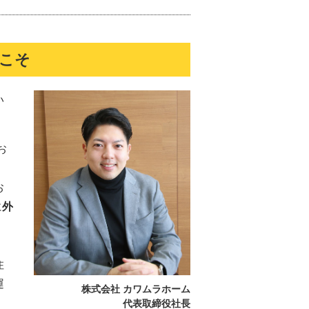
うこそ
い
お
お
に
外
、
住
運
株式会社 カワムラホーム
代表取締役社長