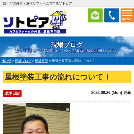
旭川市の外壁・屋根リフォーム専門店ソトピア
MENU
現場ブログ
塗装に関するマメ知識やイベントなど最新情報をお届けします！
HOME
>
現場ブログ
>
現場日記
>
屋根塗装工事の流れについて！
屋根塗装工事の流れについて！
2022.09.26 (Mon) 更新
現場日記