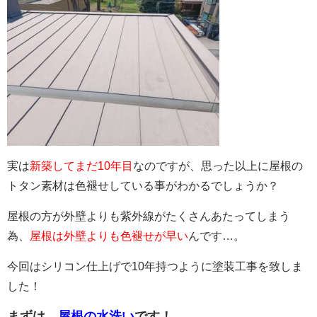
実は
新築してまだ10年目
なのですが、思った以上に屋根の
トタン素材は色褪せしている事がわかるでしょうか？
屋根の方が外壁よりも紫外線がたくさんあたってしまう
為、
屋根は外壁よりも色褪せが早い
んです…。
今回はシリコン仕上げで10年持つように塗装工事を致しま
した！
まずは、
屋根の水洗い
です！