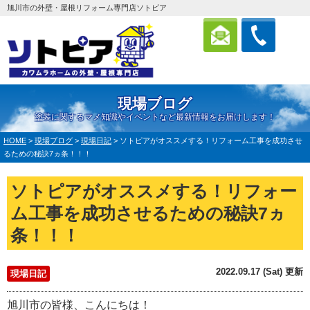
旭川市の外壁・屋根リフォーム専門店ソトピア
現場ブログ
塗装に関するマメ知識やイベントなど最新情報をお届けします！
HOME
>
現場ブログ
>
現場日記
>
ソトピアがオススメする！リフォーム工事を成功させ
るための秘訣7ヵ条！！！
ソトピアがオススメする！リフォー
ム工事を成功させるための秘訣7ヵ
条！！！
2022.09.17 (Sat) 更新
現場日記
旭川市の皆様、こんにちは！