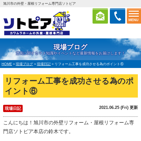
旭川市の外壁・屋根リフォーム専門店ソトピア
MENU
現場ブログ
塗装に関するマメ知識やイベントなど最新情報をお届けします！
HOME
>
現場ブログ
>
現場日記
>
リフォーム工事を成功させる為のポイント⑥
リフォーム工事を成功させる為のポ
イント⑥
2021.06.25 (Fri) 更新
現場日記
こんにちは！旭川市の外壁リフォーム・屋根リフォーム専
門店ソトピア本店の鈴木です。