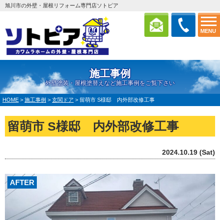
旭川市の外壁・屋根リフォーム専門店ソトピア
MENU
施工事例
外壁塗装・屋根塗替えなど施工事例をご覧下さい
HOME
>
施工事例
>
玄関ドア
>
留萌市 S様邸 内外部改修工事
留萌市 S様邸 内外部改修工事
2024.10.19 (Sat)
AFTER