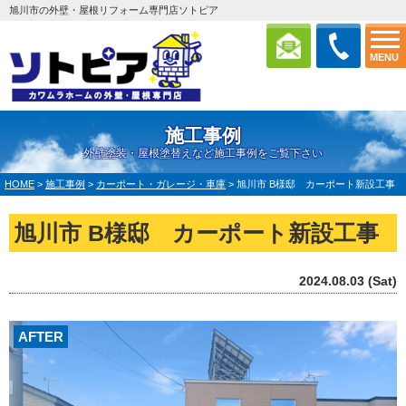
旭川市の外壁・屋根リフォーム専門店ソトピア
MENU
施工事例
外壁塗装・屋根塗替えなど施工事例をご覧下さい
HOME
>
施工事例
>
カーポート・ガレージ・車庫
>
旭川市 B様邸 カーポート新設工事
旭川市 B様邸 カーポート新設工事
2024.08.03 (Sat)
AFTER