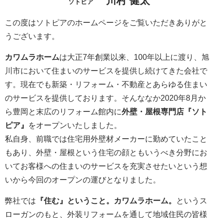
川村 健太
ソトピア
この度はソトピアのホームページをご覧いただきありがと
うございます。
カワムラホーム
は大正7年創業以来、100年以上に渡り、旭
川市において住まいのサービスを提供し続けてきた会社で
す。現在でも新築・リフォーム・不動産とあらゆる住まい
のサービスを提供しております。そんななか2020年8月か
ら豊岡と末広のリフォーム館内に
外壁・屋根専門店『ソト
ピア』
をオープンいたしました。
私自身、前職では住宅用外壁材メーカーに勤めていたこと
もあり、外壁・屋根という住宅の顔ともいうべき分野にお
いてお客様への住まいのサービスを充実させたいという想
いから今回のオープンの運びとなりました。
弊社では
『住む』ということ。カワムラホーム。
というス
ローガンのもと、外装リフォームを通して地域住民の皆様